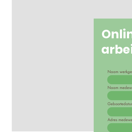
Onli
arbe
Naam werkge
Naam medewerk
Geboortedatu
Adres medewer