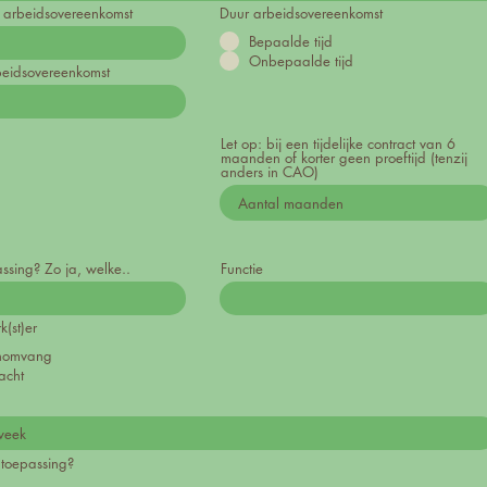
 arbeidsovereenkomst
Duur arbeidsovereenkomst
Bepaalde tijd
Onbepaalde tijd
eidsovereenkomst
Let op: bij een tijdelijke contract van 6
maanden of korter geen proeftijd (tenzij
anders in CAO)
ssing? Zo ja, welke..
Functie
(st)er
enomvang
acht
toepassing?