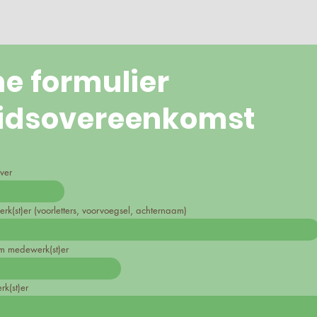
ne formulier
idsovereenkomst
ver
(st)er (voorletters, voorvoegsel, achternaam)
m medewerk(st)er
k(st)er