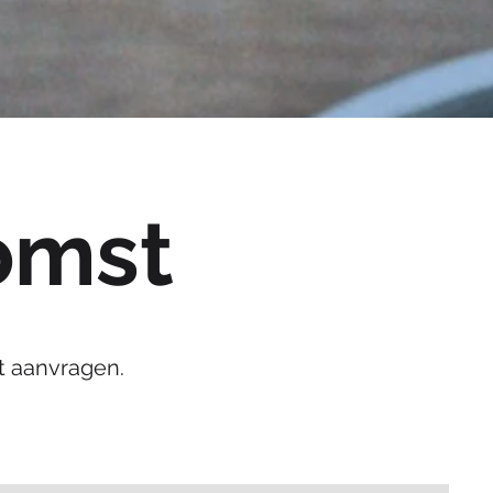
omst
t aanvragen.