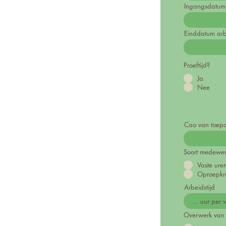
Ingangsdatum
Einddatum arb
Proeftijd?
Ja
Nee
Cao van toepa
Soort medewerk
Vaste ur
Oproepkr
Arbeidstijd
Overwerk van 