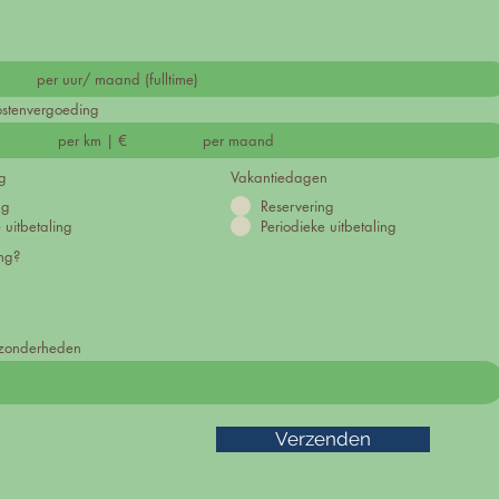
kostenvergoeding
g
Vakantiedagen
ng
Reservering
 uitbetaling
Periodieke uitbetaling
ng?
ijzonderheden
Verzenden