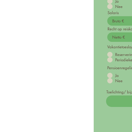
Ja
Nee
Salaris
Recht op reis
Vakantietoesla
Reserveri
Periodieke
Pensioenregeli
Ja
Nee
Toelichting/ b