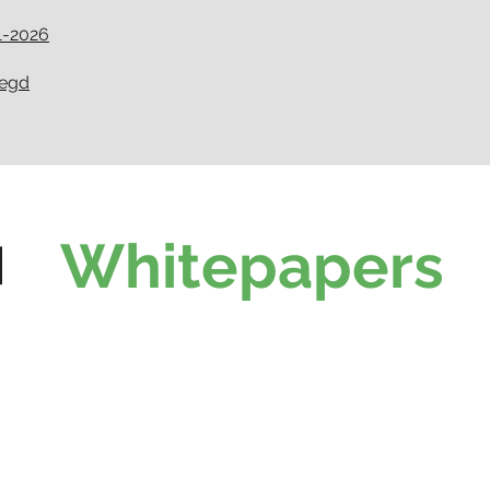
1-2026
legd
Whitepapers