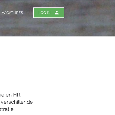
VACATURES
LOG IN
tie en HR.
 verschillende
tratie,