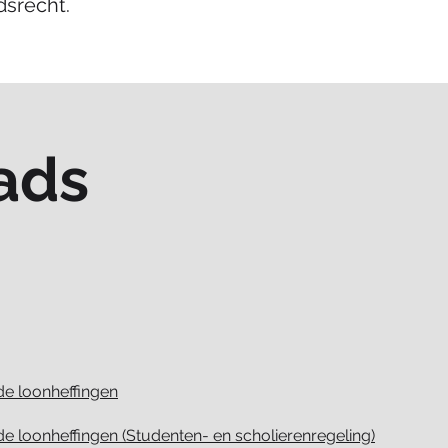
dsrecht.
ads
e loonheffingen
 loonheffingen (Studenten- en scholierenregeling)