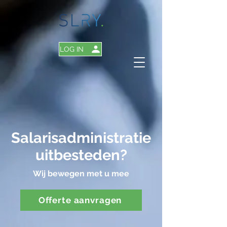
LOG IN
Salarisadministratie
uitbesteden?
Wij bewegen met u mee
Offerte aanvragen