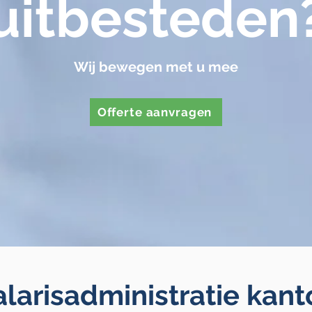
uitbesteden
Wij bewegen met u mee
Offerte aanvragen
larisadministratie kant