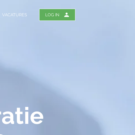
VACATURES
LOG IN
atie