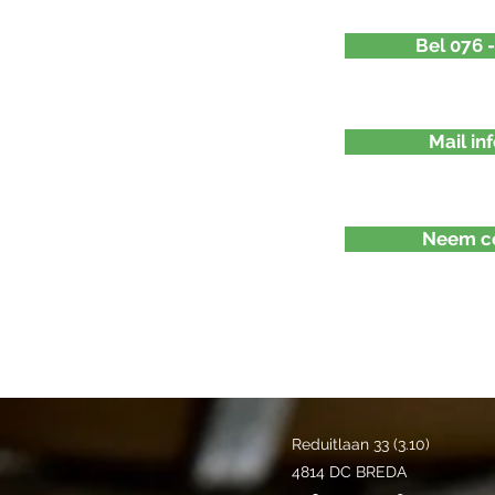
Bel 076 
Mail in
Neem co
Reduitlaan 33 (3.10)
4814 DC BREDA