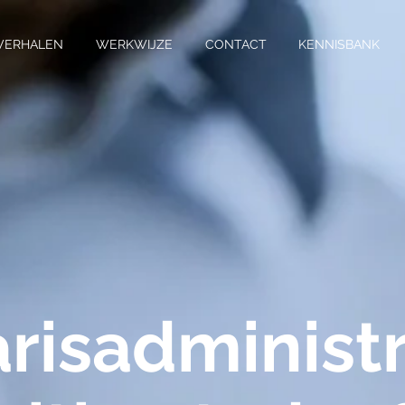
VERHALEN
WERKWIJZE
CONTACT
KENNISBANK
arisadministr