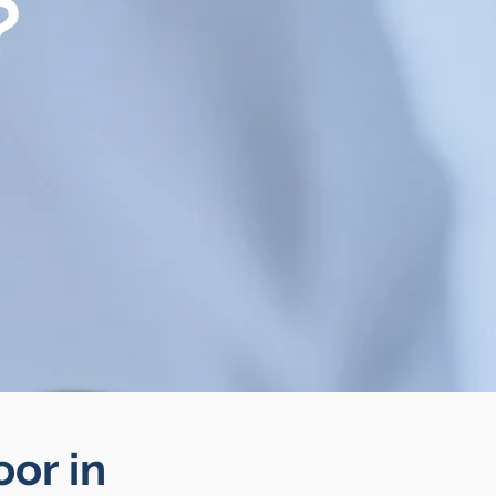
?
oor in