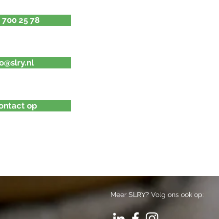
- 700 25 78
fo@slry.nl
ntact op
Meer SLRY? Volg ons ook op: