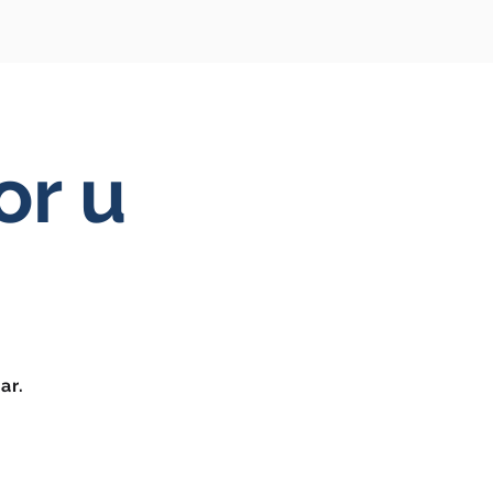
or u
ar.