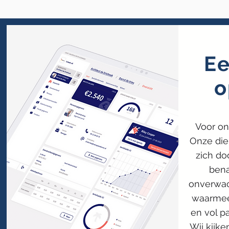
Ee
o
Voor on
Onze die
zich do
bena
onverwac
waarmee
en vol p
Wij kijke