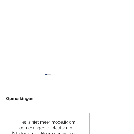
Opmerkingen
Subsidie Praktijkleren
Compensatie
Het is niet meer mogelijk om
opmerkingen te plaatsen bij
2026
transitievergoe
deze post. Neem contact op