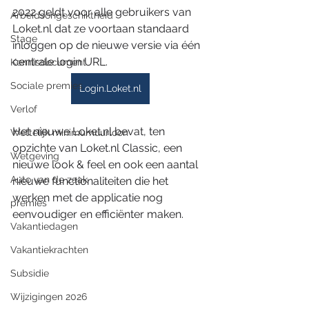
2022 geldt voor alle gebruikers van 
Arbeidsongeschiktheid
Loket.nl dat ze voortaan standaard 
Stage
inloggen op de nieuwe versie via één 
centrale login URL.
Kennisdocument
Sociale premies
Login.Loket.nl
Verlof
Het nieuwe Loket.nl bevat, ten 
Wettelijk minimumuurloon
opzichte van Loket.nl Classic, een 
Wetgeving
nieuwe look & feel en ook een aantal 
Auto van de zaak
nieuwe functionaliteiten die het 
werken met de applicatie nog 
premies
eenvoudiger en efficiënter maken. 
Vakantiedagen
Vakantiekrachten
Subsidie
Wijzigingen 2026