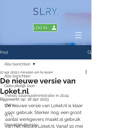
LOG IN
Post
Alle berichten
22 apr 2022
1 minuten om te lezen
Alle berichten
De nieuwe versie van
Gebruikelijk loon
Loket.nl
Trends salarisadministratie in 2024
Bijgewerkt op:
18 apr 2023
UWV
De nieuwe versie van Loket.nl is klaar 
voor gebruik. Sterker nog: een groot 
WTL
aantal werkgevers maakt al gebruik 
Diensttijduitkering
van het nieuwe Loket.nl. Vanaf 10 mei 