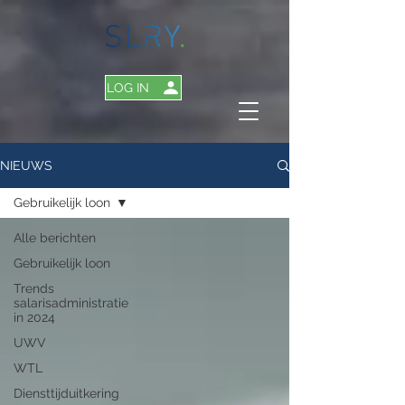
LOG IN
NIEUWS
Gebruikelijk loon
Alle berichten
Gebruikelijk loon
Trends
salarisadministratie
in 2024
UWV
WTL
Diensttijduitkering