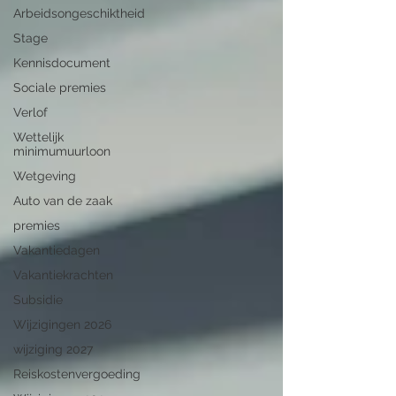
Arbeidsongeschiktheid
Stage
Kennisdocument
Sociale premies
Verlof
Wettelijk
minimumuurloon
Wetgeving
Auto van de zaak
premies
Vakantiedagen
Vakantiekrachten
Subsidie
Wijzigingen 2026
wijziging 2027
Reiskostenvergoeding