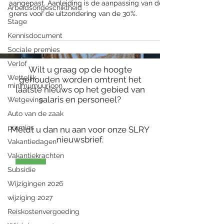
aangepast. Aanleiding is de aanpassing van de
Arbeidsongeschiktheid
grens voor de uitzondering van de 30%.
Stage
Kennisdocument
Sociale premies
Verlof
Wilt u graag op de hoogte
Wettelijk
gehouden worden omtrent het
minimumuurloon
laatste nieuws op het gebied van
salaris en personeel?
Wetgeving
Auto van de zaak
premies
Meldt u dan nu aan voor onze SLRY
nieuwsbrief.
Vakantiedagen
Vakantiekrachten
Subsidie
Wijzigingen 2026
wijziging 2027
Reiskostenvergoeding