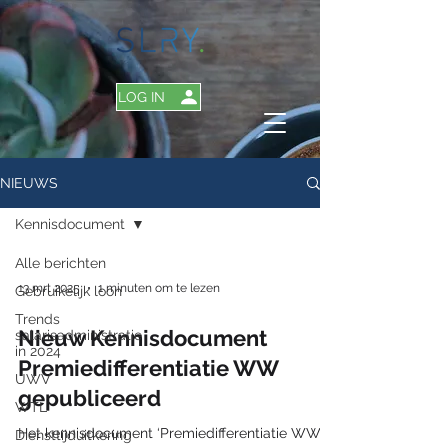
LOG IN
NIEUWS
Kennisdocument
Alle berichten
13 mrt 2025
1 minuten om te lezen
Gebruikelijk loon
Trends
Nieuw Kennisdocument
salarisadministratie
in 2024
Premiedifferentiatie WW
UWV
gepubliceerd
WTL
Het kennisdocument ‘Premiedifferentiatie WW’ is
Diensttijduitkering