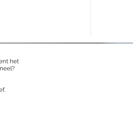
ent het
oneel?
f.