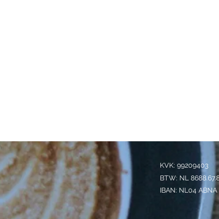
KVK: 99209403
BTW: NL 8688.67.
IBAN: NL04 ABNA