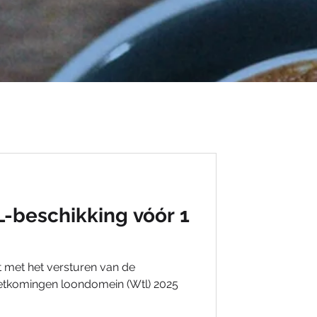
rloon
L-beschikking vóór 1
ingen 2026
rt met het versturen van de
tkomingen loondomein (Wtl) 2025