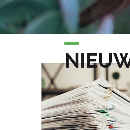
Alle berichten
Gebruikelijk loon
Trends salarisadmini
NIEU
Arbeidsongeschiktheid
Stage
Kennisdocumen
Wetgeving
Auto van de zaak
premies
Va
wijziging 2027
Reiskostenvergoeding
Wijzigin