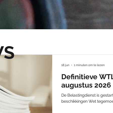
stratie in 2024
UWV
WTL
Diensttijduitkering
WS
t
Sociale premies
Verlof
Wettelijk minimumuu
18 jun
1 minuten om te lezen
Definitieve WT
kantiedagen
Vakantiekrachten
Subsidie
Wijzig
augustus 2026
De Belastingdienst is gesta
gen 2025
beschikkingen Wet tegemoe