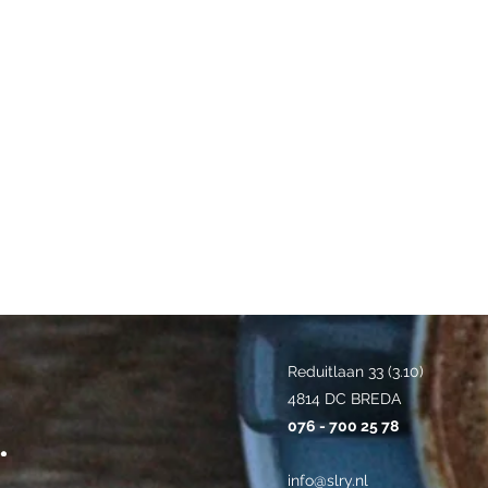
Reduitlaan 33 (3.10)
4814 DC BREDA
076 - 700 25 78
info@slry.nl