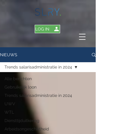
LOG IN
NIEUWS
Trends salarisadministratie in 2024
Alle berichten
Gebruikelijk loon
Trends salarisadministratie in 2024
UWV
WTL
Diensttijduitkering
Arbeidsongeschiktheid