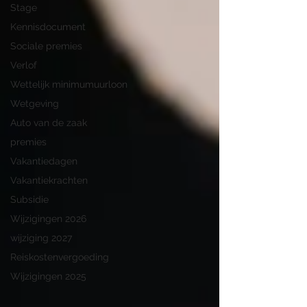
Stage
Kennisdocument
Sociale premies
Verlof
Wettelijk minimumuurloon
Wetgeving
Auto van de zaak
premies
Vakantiedagen
Vakantiekrachten
Subsidie
Wijzigingen 2026
wijziging 2027
Reiskostenvergoeding
Wijzigingen 2025