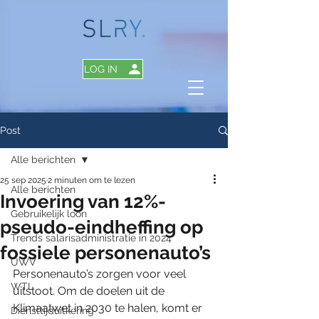
LOG IN
Post
Alle berichten
25 sep 2025
2 minuten om te lezen
Alle berichten
Invoering van 12%-
Gebruikelijk loon
pseudo-eindheffing op
Trends salarisadministratie in 2024
fossiele personenauto’s
UWV
Personenauto’s zorgen voor veel 
WTL
uitstoot. Om de doelen uit de 
Klimaatwet in 2030 te halen, komt er 
Diensttijduitkering