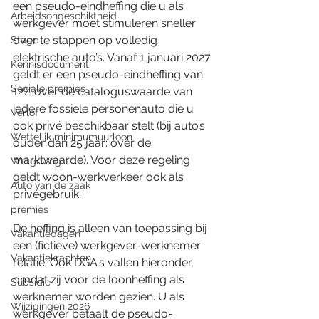
een pseudo-eindheffing die u als 
Arbeidsongeschiktheid
werkgever moet stimuleren sneller 
over te stappen op volledig 
Stage
elektrische auto’s. Vanaf 1 januari 2027 
Kennisdocument
geldt er een pseudo-eindheffing van 
Sociale premies
12% over de cataloguswaarde van 
iedere fossiele personenauto die u 
Verlof
ook privé beschikbaar stelt (bij auto’s 
Wettelijk minimumuurloon
ouder dan 25 jaar: over de 
marktwaarde). Voor deze regeling 
Wetgeving
geldt woon-werkverkeer ook als 
Auto van de zaak
privégebruik.
premies
De heffing is alleen van toepassing bij 
Vakantiedagen
een (fictieve) werkgever-werknemer 
Vakantiekrachten
relatie. Ook DGA's vallen hieronder, 
omdat zij voor de loonheffing als 
Subsidie
werknemer worden gezien. U als 
Wijzigingen 2026
werkgever betaalt de pseudo-