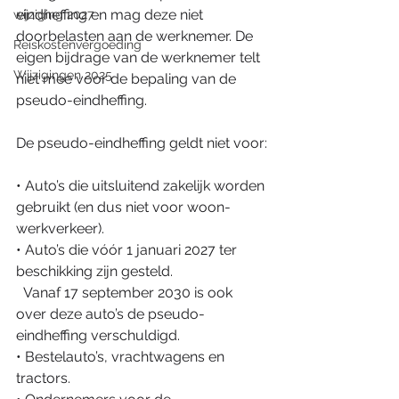
eindheffing en mag deze niet 
wijziging 2027
doorbelasten aan de werknemer. De 
Reiskostenvergoeding
eigen bijdrage van de werknemer telt 
Wijzigingen 2025
niet mee voor de bepaling van de 
pseudo-eindheffing.
De pseudo-eindheffing geldt niet voor:
• Auto’s die uitsluitend zakelijk worden 
gebruikt (en dus niet voor woon-
werkverkeer).
• Auto’s die vóór 1 januari 2027 ter 
beschikking zijn gesteld.
  Vanaf 17 september 2030 is ook 
over deze auto’s de pseudo-
eindheffing verschuldigd.
• Bestelauto’s, vrachtwagens en 
tractors.