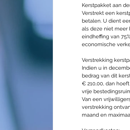
Kerstpakket aan de
Verstrekt een kerst
Wijzigingen 2025
betalen. U dient ee
als deze niet meer 
eindheffing van 75%
economische verkee
Verstrekking kerstpa
Indien u in decembe
bedrag van dit ker
€ 210,00, dan hoeft
vrije bestedingsru
Van een vrijwillige
verstrekking ontva
maand en maximaal 