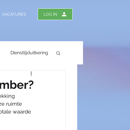
VACATURES
LOG IN
Diensttijduitkering
ember?
ekking 
tiedagen
ze ruimte 
otale waarde 
ergoeding