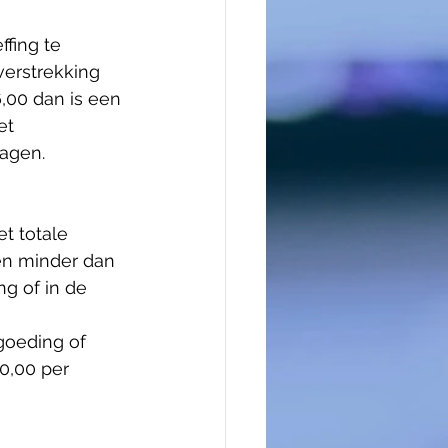
fing te 
verstrekking 
,00 dan is een 
et 
agen. 
t totale 
en minder dan 
g of in de 
goeding of 
0,00 per 