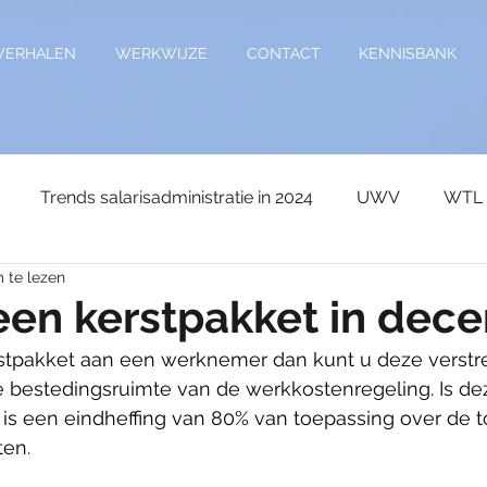
VERHALEN
WERKWIJZE
CONTACT
KENNISBANK
Trends salarisadministratie in 2024
UWV
WTL
 te lezen
age
Kennisdocument
Sociale premies
Verlof
een kerstpakket in dec
rstpakket aan een werknemer dan kunt u deze verstr
Wetgeving
Auto van de zaak
premies
Vakan
e bestedingsruimte van de werkkostenregeling. Is de
 is een eindheffing van 80% van toepassing over de t
en. 
e
Wijzigingen 2026
wijziging 2027
Reiskostenv