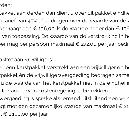
rden: 
pakket aan derden dan dient u over dit pakket eindhef
n tarief van 45% af te dragen over de waarde van de 
bedraagt dan € 136,00. Is de waarde hoger dan € 136
 van toepassing. De waarde van de verstrekking in h
r mag per persoon maximaal € 272,00 per jaar bedr
kket aan vrijwilligers:
r een kerstpakket verstrekt aan een vrijwilliger en he
stpakket én de vrijwilligersvergoeding bedragen sam
 u de waarde van het kerstpakket niet in de eindheffin
imte van de werkkostenregeling te betrekken.
rsvergoeding is sprake als iemand uitsluitend een ver
ngt met een gezamenlijke waarde van maximaal € 21
€ 2.100,00 per jaar.