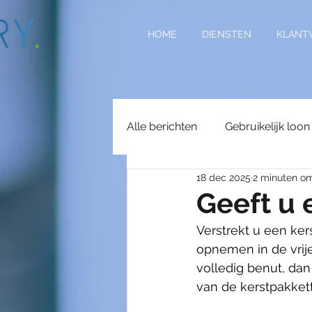
HOME
DIENSTEN
KLANT
Alle berichten
Gebruikelijk loon
18 dec 2025
2 minuten om
Arbeidsongeschiktheid
St
Geeft u 
Verstrekt u een ke
Wettelijk minimumuurloon
opnemen in de vrij
volledig benut, dan
van de kerstpakkett
Vakantiekrachten
Subsidi