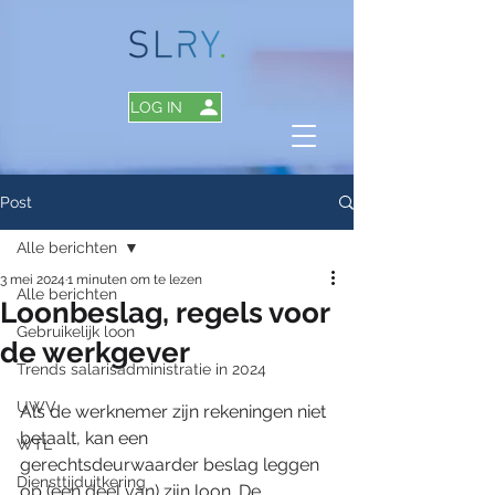
LOG IN
Post
Alle berichten
3 mei 2024
1 minuten om te lezen
Alle berichten
Loonbeslag, regels voor
Gebruikelijk loon
de werkgever
Trends salarisadministratie in 2024
UWV
Als de werknemer zijn rekeningen niet 
betaalt, kan een 
WTL
gerechtsdeurwaarder beslag leggen 
Diensttijduitkering
op (een deel van) zijn loon. De 