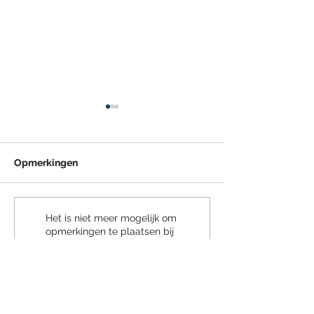
Opmerkingen
Subsidie Praktijkleren
Compensatie
Het is niet meer mogelijk om
opmerkingen te plaatsen bij
2026
transitievergoe
deze post. Neem contact op
2027 afgeschaf
met de website-eigenaar voor
meer info.