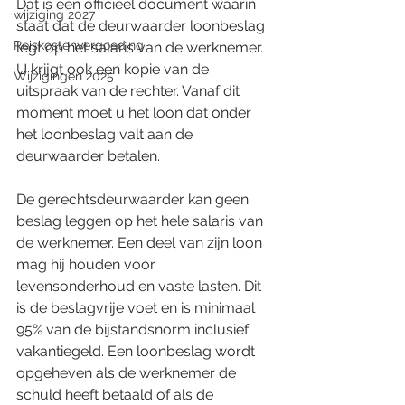
Dat is een officieel document waarin 
wijziging 2027
staat dat de deurwaarder loonbeslag 
Reiskostenvergoeding
legt op het salaris van de werknemer. 
U krijgt ook een kopie van de 
Wijzigingen 2025
uitspraak van de rechter. Vanaf dit 
moment moet u het loon dat onder 
het loonbeslag valt aan de 
deurwaarder betalen.
De gerechtsdeurwaarder kan geen 
beslag leggen op het hele salaris van 
de werknemer. Een deel van zijn loon 
mag hij houden voor 
levensonderhoud en vaste lasten. Dit 
is de beslagvrije voet en is minimaal 
95% van de bijstandsnorm inclusief 
vakantiegeld. Een loonbeslag wordt 
opgeheven als de werknemer de 
schuld heeft betaald of als de 