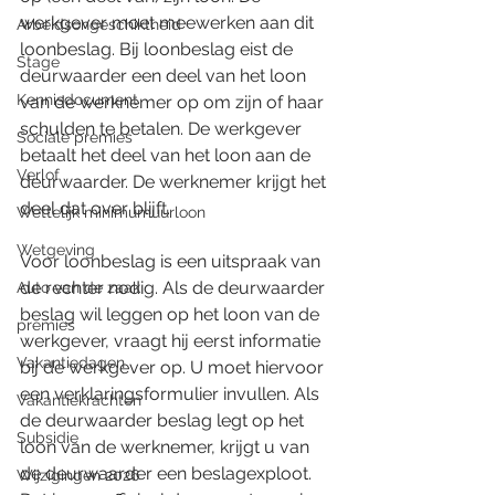
werkgever moet meewerken aan dit 
Arbeidsongeschiktheid
loonbeslag. Bij loonbeslag eist de 
Stage
deurwaarder een deel van het loon 
Kennisdocument
van de werknemer op om zijn of haar 
schulden te betalen. De werkgever 
Sociale premies
betaalt het deel van het loon aan de 
Verlof
deurwaarder. De werknemer krijgt het 
deel dat over blijft.
Wettelijk minimumuurloon
Wetgeving
Voor loonbeslag is een uitspraak van 
de rechter nodig. Als de deurwaarder 
Auto van de zaak
beslag wil leggen op het loon van de 
premies
werkgever, vraagt hij eerst informatie 
Vakantiedagen
bij de werkgever op. U moet hiervoor 
een verklaringsformulier invullen. Als 
Vakantiekrachten
de deurwaarder beslag legt op het 
Subsidie
loon van de werknemer, krijgt u van 
de deurwaarder een beslagexploot. 
Wijzigingen 2026