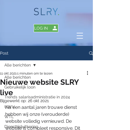
LOG IN
Post
Alle berichten
11 okt 2021
1 minuten om te lezen
Alle berichten
Nieuwe website SLRY
Gebruikelijk loon
live
Trends salarisadministratie in 2024
Bijgewerkt op:
26 okt 2021
UWV
Na een aantal jaren trouwe dienst 
hebben wij onze (verouderde) 
WTL
website volledig vernieuwd. De 
Diensttijduitkering
website is compleet responsive. Dit 