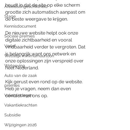
houdt in dat de site op elke scherm 
Arbeidsongeschiktheid
grootte zich automatisch aanpast om 
Stage
de beste weergave te krijgen.
Kennisdocument
De nieuwe website helpt ook onze 
Sociale premies
digitale zichtbaarheid en vooral 
Verlof
vindbaarheid verder te vergroten. Dat 
is belangrijk want ons netwerk en 
Wettelijk minimumuurloon
onze oplossingen zijn verspreid over 
Wetgeving
heel Nederland. 
Auto van de zaak
Kijk gerust even rond op de website. 
premies
Heb je vragen, neem dan even 
Vakantiedagen
contact met ons op.
Vakantiekrachten
Subsidie
Wijzigingen 2026