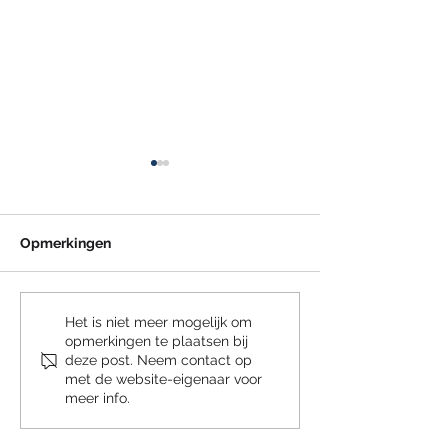
Opmerkingen
Subsidie Praktijkleren
Compensatie
Het is niet meer mogelijk om
opmerkingen te plaatsen bij
2026
transitievergoe
deze post. Neem contact op
2027 afgeschaf
met de website-eigenaar voor
meer info.