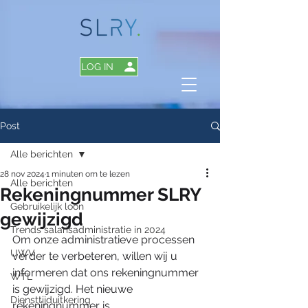
LOG IN
Post
Alle berichten
28 nov 2024
1 minuten om te lezen
Alle berichten
Rekeningnummer SLRY
Gebruikelijk loon
gewijzigd
Trends salarisadministratie in 2024
Om onze administratieve processen 
UWV
verder te verbeteren, willen wij u 
informeren dat ons rekeningnummer 
WTL
is gewijzigd. Het nieuwe 
Diensttijduitkering
rekeningnummer is 