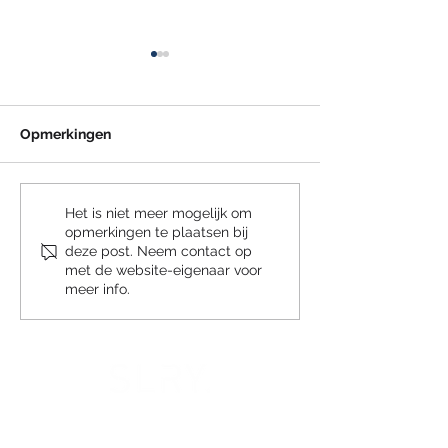
Opmerkingen
Subsidie Praktijkleren
Compensatie
Het is niet meer mogelijk om
opmerkingen te plaatsen bij
2026
transitievergoe
deze post. Neem contact op
2027 afgeschaf
met de website-eigenaar voor
meer info.
Reduitlaan 33 (3.10)
4814 DC BREDA