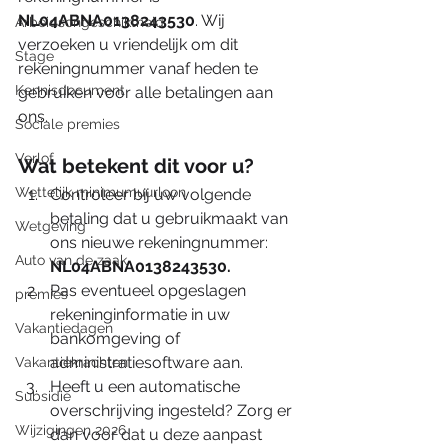
NL04ABNA0138243530
. Wij 
Arbeidsongeschiktheid
verzoeken u vriendelijk om dit 
Stage
rekeningnummer vanaf heden te 
Kennisdocument
gebruiken voor alle betalingen aan 
ons.
Sociale premies
Verlof
Wat betekent dit voor u?
Wettelijk minimumuurloon
Controleer bij uw volgende 
betaling dat u gebruikmaakt van 
Wetgeving
ons nieuwe rekeningnummer: 
Auto van de zaak
NL04ABNA0138243530.
Pas eventueel opgeslagen 
premies
rekeninginformatie in uw 
Vakantiedagen
bankomgeving of 
administratiesoftware aan.
Vakantiekrachten
Heeft u een automatische 
Subsidie
overschrijving ingesteld? Zorg er 
Wijzigingen 2026
dan voor dat u deze aanpast 