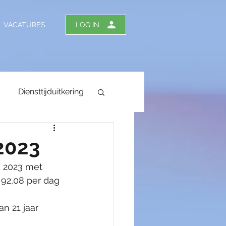
VACATURES
LOG IN
Diensttijduitkering
 2023
i 2023 met 
tiedagen
92,08 per dag 
n 21 jaar 
ergoeding