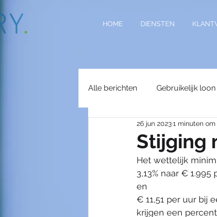
HOME
DIENSTEN
KLANT
Alle berichten
Gebruikelijk loon
26 jun 2023
1 minuten om 
Arbeidsongeschiktheid
St
Stijging
Het wettelijk minim
Wettelijk minimumuurloon
3,13% naar € 1.995
en 
€ 11,51 per uur bij
Vakantiekrachten
Subsidi
krijgen een percen