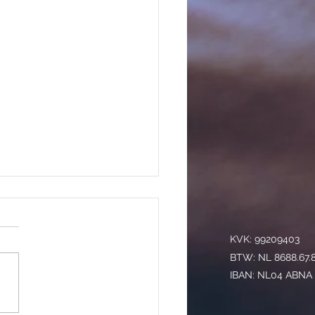
KVK: 99209403
BTW: NL 8688.67.
IBAN: NL04 ABNA
pensatie