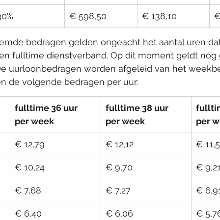
​30%
​€ 598,50
​€ 138,10
​
mde bedragen gelden ongeacht het aantal uren dat 
en fulltime dienstverband. Op dit moment geldt nog 
e uurloonbedragen worden afgeleid van het weekbe
den de volgende bedragen per uur:
fulltime 36 uur 
​fulltime 38 uur 
fullt
per week
per week
per 
​€ 12,79
​€ 12,12
​€ 11,
​€ 10,24
€ 9,70
​€ 9,2
​€ 7,68
​€ 7,27
​€ 6,9
​€ 6,40
​€ 6,06
​€ 5,7