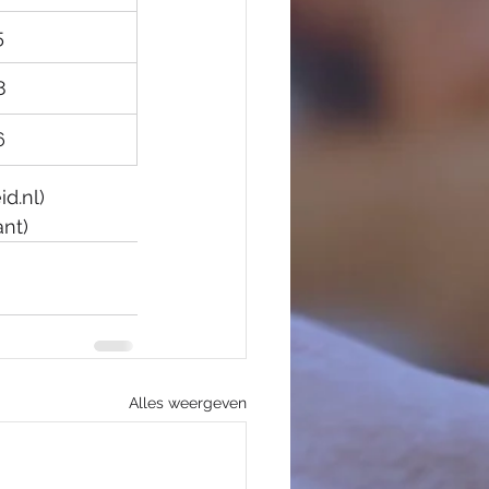
5
8
6
id.nl)
ant)
Alles weergeven