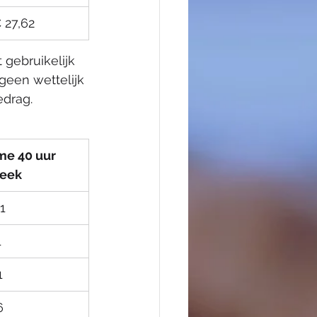
€ 27,62
gebruikelijk 
geen wettelijk 
drag. 
ime 40 uur 
week
51
1
1
6