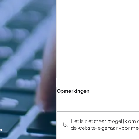
Opmerkingen
Reduitlaan 33 (3.10)
4814 DC BREDA
Het is niet meer mogelijk om
076 - 700 25 78
de website-eigenaar voor mee
info@slry.nl
Definitieve WTL-