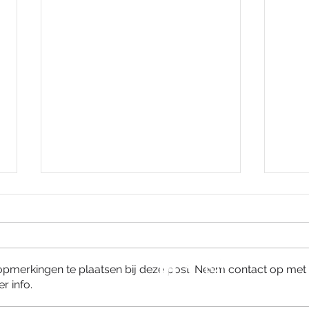
Meer SLRY? Volg ons ook op:
 opmerkingen te plaatsen bij deze post. Neem contact op met
r info.
Subsidie Praktijkleren 2026
Com