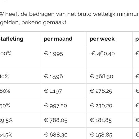
W heeft de bedragen van het bruto wettelijk minimum
3 gelden, bekend gemaakt.
staffeling
per maand
per week
p
100%
€ 1.995
 € 460,40
€
80%
€ 1.596
€ 368,30
€
 60%
€ 1.197
€ 276,25
€
 50%
€ 997,50
€ 230,20
€
39,5%
€ 788,05
​€ 181,85
​
​34,5%
​€ 688,30
​€ 158,85
​