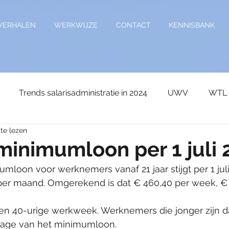
VERHALEN
WERKWIJZE
CONTACT
KENNISBANK
Trends salarisadministratie in 2024
UWV
WTL
te lezen
age
Kennisdocument
Sociale premies
Verlof
 minimumloon per 1 juli
umloon voor werknemers vanaf 21 jaar stijgt per 1 jul
Wetgeving
Auto van de zaak
premies
Vakan
 per maand. Omgerekend is dat € 460,40 per week, € 
 een 40-urige werkweek. Werknemers die jonger zijn da
e
Wijzigingen 2026
wijziging 2027
Reiskostenv
tage van het minimumloon.