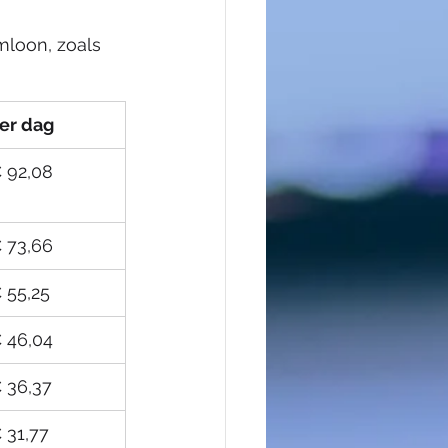
loon, zoals 
er dag
 92,08
 73,66
 55,25
 46,04
€ 36,37
€ 31,77