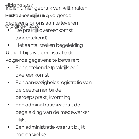
wijziging 2027
Indien u hier gebruik van wilt maken 
verzoeken wij u de volgende 
Reiskostenvergoeding
gegevens bij ons aan te leveren:
Wijzigingen 2025
De praktijkovereenkomst 
(ondertekend)
Het aantal weken begeleiding
U dient bij uw administratie de 
volgende gegevens te bewaren:
Een getekende (praktijkleer) 
overeenkomst
Een aanwezigheidsregistratie van 
de deelnemer bij de 
beroepspraktijkvorming
Een administratie waaruit de 
begeleiding van de medewerker 
blijkt
Een administratie waaruit blijkt 
hoe en welke 