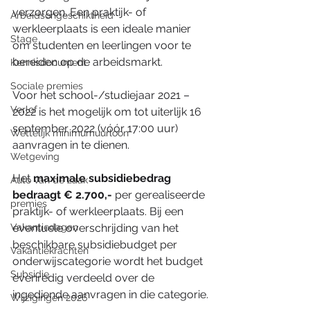
verzorgen. Een praktijk- of 
Arbeidsongeschiktheid
werkleerplaats is een ideale manier 
Stage
om studenten en leerlingen voor te 
bereiden op de arbeidsmarkt.
Kennisdocument
Sociale premies
Voor het school-/studiejaar 2021 – 
Verlof
2022 is het mogelijk om tot uiterlijk 16 
september 2022 (vóór 17:00 uur) 
Wettelijk minimumuurloon
aanvragen in te dienen.
Wetgeving
Het 
maximale subsidiebedrag 
Auto van de zaak
bedraagt € 2.700,- 
per gerealiseerde 
premies
praktijk- of werkleerplaats. Bij een 
Vakantiedagen
eventuele overschrijding van het 
beschikbare subsidiebudget per 
Vakantiekrachten
onderwijscategorie wordt het budget 
Subsidie
evenredig verdeeld over de 
ingediende aanvragen in die categorie.
Wijzigingen 2026