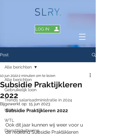
LOG IN
Post
Alle berichten
10 jun 2022
2 minuten om te lezen
Alle berichten
Subsidie Praktijkleren
Gebruikelijk loon
2022
Trends salarisadministratie in 2024
Bijgewerkt op:
15 jun 2023
UWV
Subsidie Praktijkleren 2022 
WTL
Ook dit jaar kunnen wij weer voor u 
Diensttijduitkering
de regeling Subsidie Praktijkleren 