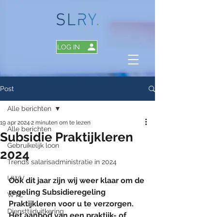
LOG IN
Post
Alle berichten
19 apr 2024
2 minuten om te lezen
Alle berichten
Subsidie Praktijkleren
Gebruikelijk loon
2024
Trends salarisadministratie in 2024
UWV
Ook dit jaar zijn wij weer klaar om de 
regeling Subsidieregeling 
WTL
Praktijkleren voor u te verzorgen. 
Diensttijduitkering
Het aanbod van een praktijk- of 