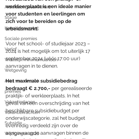
werkleerplaats is een ideale manier 
Arbeidsongeschiktheid
voor studenten en leerlingen om 
Stage
zich voor te bereiden op de 
Kennisdocument
arbeidsmarkt.
Sociale premies
Voor het school- of studiejaar 2023 – 
Verlof
2024 is het mogelijk om tot uiterlijk 17 
september 2024 (vóór 17:00 uur) 
Wettelijk minimumuurloon
aanvragen in te dienen.
Wetgeving
Het maximale subsidiebedrag 
Auto van de zaak
bedraagt ​​€ 2.700,-
 per gerealiseerde 
premies
praktijk- of werkleerplaats. In het 
Vakantiedagen
geval van een overschrijding van het 
beschikbare subsidiebudget per 
Vakantiekrachten
onderwijscategorie, zal het budget 
Subsidie
evenredig verdeeld zijn over de 
aangevraagde aanvragen binnen de 
Wijzigingen 2026