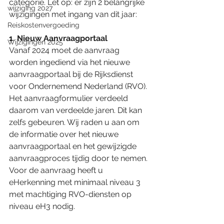
categorie. Let op: er zijn 2 belangrijke 
wijziging 2027
wijzigingen met ingang van dit jaar:
Reiskostenvergoeding
1. Nieuw Aanvraagportaal
Wijzigingen 2025
Vanaf 2024 moet de aanvraag 
worden ingediend via het nieuwe 
aanvraagportaal bij de Rijksdienst 
voor Ondernemend Nederland (RVO). 
Het aanvraagformulier verdeeld 
daarom van verdeelde jaren. Dit kan 
zelfs gebeuren. Wij raden u aan om 
de informatie over het nieuwe 
aanvraagportaal en het gewijzigde 
aanvraagproces tijdig door te nemen. 
Voor de aanvraag heeft u 
eHerkenning met minimaal niveau 3 
met machtiging RVO-diensten op 
niveau eH3 nodig.