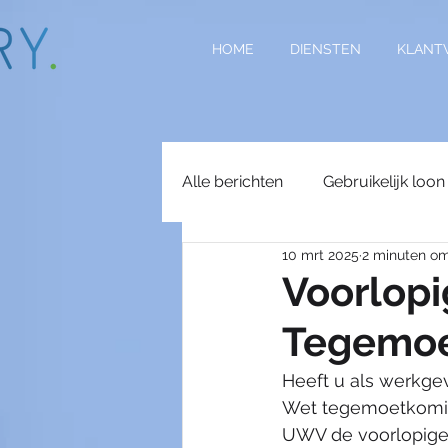
HOME
DIENSTEN
KLANT
Alle berichten
Gebruikelijk loon
10 mrt 2025
2 minuten om
Arbeidsongeschiktheid
St
Voorlopi
Tegemoe
Wettelijk minimumuurloon
Heeft u als werkge
Wet tegemoetkomin
Vakantiekrachten
Subsidi
UWV de voorlopige