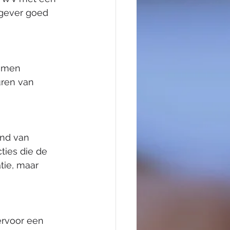
kgever goed 
 men 
uren van 
nd van 
ties die de 
tie, maar 
ervoor een 