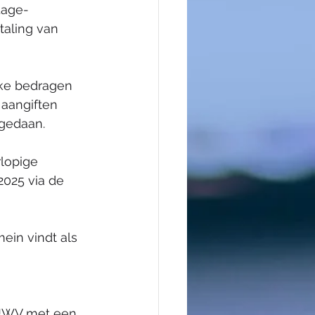
Lage-
taling van 
ke bedragen 
aangiften 
 gedaan. 
lopige 
2025 via de 
ein vindt als 
 UWV met een 