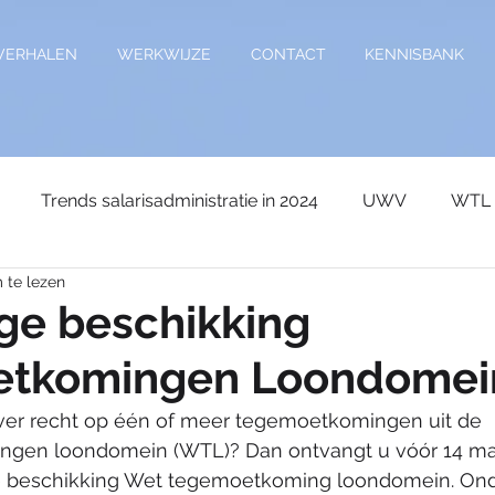
VERHALEN
WERKWIJZE
CONTACT
KENNISBANK
Trends salarisadministratie in 2024
UWV
WTL
 te lezen
age
Kennisdocument
Sociale premies
Verlof
ge beschikking
tkomingen Loondomei
Wetgeving
Auto van de zaak
premies
Vakan
ver recht op één of meer tegemoetkomingen uit de 
gen loondomein (WTL)? Dan ontvangt u vóór 14 maa
e
Wijzigingen 2026
wijziging 2027
Reiskostenv
 beschikking Wet tegemoetkoming loondomein. Ond