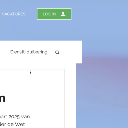
VACATURES
LOG IN
Diensttijduitkering
n
tiedagen
rt 2025 van 
ergoeding
er de Wet 