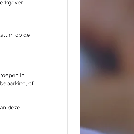
werkgever 
datum op de 
roepen in 
eperking, of 
van deze 