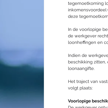
tegemoetkoming lo
inkomensvoordeel (LI
Wijzigingen 2025
deze tegemoetkomin
In de voorlopige b
de werkgever recht
loonheffingen en co
Indien de werkgever
beschikking zitten,
loonaangifte.  
Het traject van vas
volgt plaats: 
Voorlopige beschik
De werkgever ontv