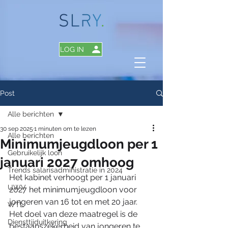
LOG IN
Post
Alle berichten
30 sep 2025
1 minuten om te lezen
Alle berichten
Minimumjeugdloon per 1
Gebruikelijk loon
januari 2027 omhoog
Trends salarisadministratie in 2024
Het kabinet verhoogt per 1 januari 
UWV
2027 het minimumjeugdloon voor 
jongeren van 16 tot en met 20 jaar. 
WTL
Het doel van deze maatregel is de 
Diensttijduitkering
bestaanszekerheid van jongeren te 