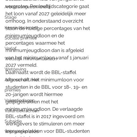
vergroten. Per leeftijdscategorie gaat 
Arbeidsongeschiktheid
het loon vanaf 2027 geleidelijk meer 
Stage
omhoog. In onderstaand overzicht 
Kennisdocument
staan de huidige percentages van het 
minimumjeugdloon en de 
Sociale premies
percentages waarmee het 
Verlof
minimumjeugdloon dan is afgeleid 
van het minimumloon vanaf 1 januari 
Wettelijk minimumuurloon
2027 vermeld.
Wetgeving
Daarnaast wordt de BBL-staffel 
afgeschaft. Het minimumloon voor 
Auto van de zaak
studenten in de BBL voor 18-, 19- en 
premies
20-jarigen wordt hiermee 
Vakantiedagen
gelijkgetrokken met het 
minimumjeugdloon. De verlaagde 
Vakantiekrachten
BBL-staffel is in 2017 ingevoerd om 
Subsidie
werkgevers te stimuleren om meer 
leerwerkplekken voor BBL-studenten 
Wijzigingen 2026