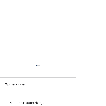
Opmerkingen
Minimumuurloon per 1
Minimumjeugd
Plaats een opmerking...