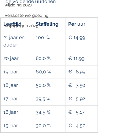
de volgende uurlonen:
wijziging 2027
Reiskostenvergoeding
Leeftijd
Staffeling
Per uur
Wijzigingen 2025
21 jaar en 
100  %
€ 14,99
ouder
20 jaar
80,0 %
€ 11,99
19 jaar
60,0 %
€   8,99
18 jaar
50,0 %
€   7,50
17 jaar
39,5 %
€   5,92
16 jaar
34,5 %
€   5,17
15 jaar
30,0 %
€   4,50