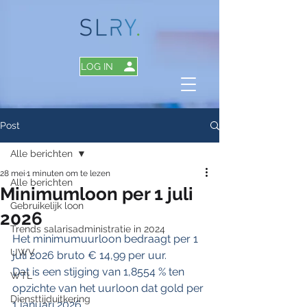
LOG IN
Post
Alle berichten
28 mei
1 minuten om te lezen
Alle berichten
Minimumloon per 1 juli
Gebruikelijk loon
2026
Trends salarisadministratie in 2024
Het minimumuurloon bedraagt per 1 
UWV
juli 2026 bruto € 14,99 per uur. 
Dat is een stijging van 1,8554 % ten 
WTL
opzichte van het uurloon dat gold per 
Diensttijduitkering
1 januari 2026