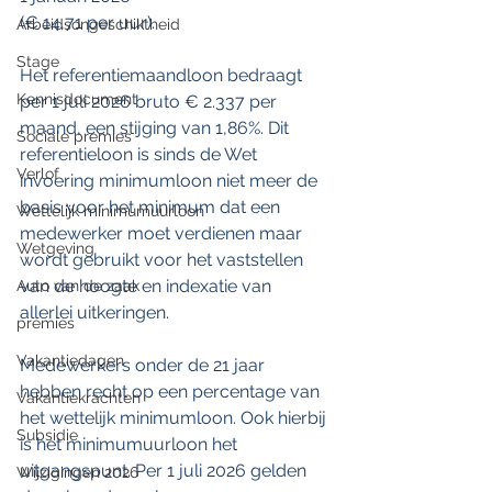
(€ 14,71 per uur).
Arbeidsongeschiktheid
Stage
Het referentiemaandloon bedraagt 
Kennisdocument
per 1 juli 2026 bruto € 2.337 per 
maand, een stijging van 1,86%. Dit 
Sociale premies
referentieloon is sinds de Wet 
Verlof
invoering minimumloon niet meer de 
basis voor het minimum dat een 
Wettelijk minimumuurloon
medewerker moet verdienen maar 
Wetgeving
wordt gebruikt voor het vaststellen 
van de hoogte en indexatie van 
Auto van de zaak
allerlei uitkeringen.
premies
Vakantiedagen
Medewerkers onder de 21 jaar 
hebben recht op een percentage van 
Vakantiekrachten
het wettelijk minimumloon. Ook hierbij 
Subsidie
is het minimumuurloon het 
uitgangspunt. Per 1 juli 2026 gelden 
Wijzigingen 2026